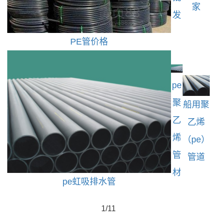
家
发
PE管价格
pe
聚
船用聚
乙
乙烯
烯
（pe）
管
管道
材
pe虹吸排水管
1/1
1