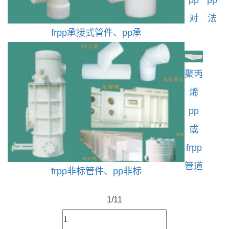
pp
pp
对
法
frpp承接式管件、pp承
聚丙
烯
pp
或
frpp
管道
frpp非标管件、pp非标
1/1
1