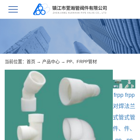
当前位置：
首页
→
产品中心
→
PP、FRPP管材
frpp
frpp
对焊
法兰
式管
式管
件、
件、