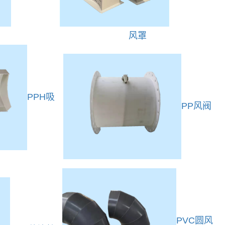
风罩
PPH吸
PP风阀
PVC圆风