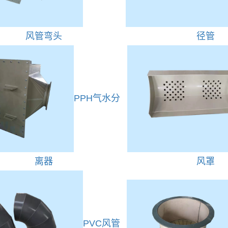
风管弯头
径管
PPH气水分
离器
风罩
PVC风管