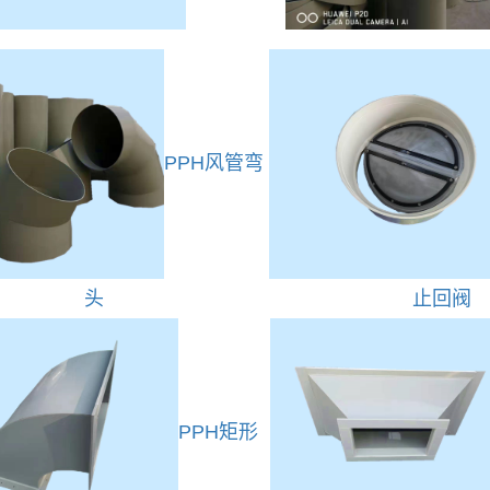
PPH风管弯
头
止回阀
PPH矩形